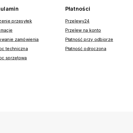
ulamin
Płatności
zenie przesyłek
Przelewy24
amacje
Przelew na konto
owanie zamówienia
Płatność przy odbiorze
c techniczna
Płatność odroczona
oc sprzętowa