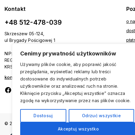
Kontakt
Po
+48 512-478-039
o n
dos
Skrzeszew 05-124,
płat
ul Brygady Pościgowej 1
reg
Cenimy prywatność użytkowników
NIP: 5361968406
kont
REGON: 524280821
Używamy plików cookie, aby poprawić jakość
KRS: 0001015716
przeglądania, wyświetlać reklamy lub treści
kontakt@avmax.pl
dostosowane do indywidualnych potrzeb
użytkowników oraz analizować ruch na stronie.
Kliknięcie przycisku „Akceptuj wszystkie” oznacza
zgodę na wykorzystywanie przez nas plików cookie.
Dostosuj
Odrzuć wszystkie
© 2026 AVMAX - Sklep - Wszelkie Prawa Zastrzeżone
Akceptuj wszystko