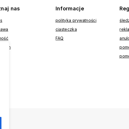
znaj nas
Informacje
Reg
as
polityka prywatności
śled
tawa
ciasteczka
rekl
ność
FAQ
anul
ulamin
pomo
akt
pom