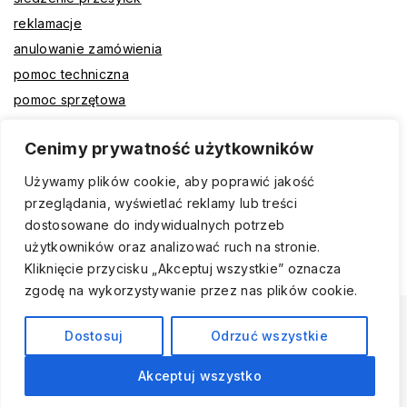
reklamacje
anulowanie zamówienia
pomoc techniczna
pomoc sprzętowa
Cenimy prywatność użytkowników
Płatności
Przelewy24
Używamy plików cookie, aby poprawić jakość
przeglądania, wyświetlać reklamy lub treści
Przelew na konto
dostosowane do indywidualnych potrzeb
Płatność przy odbiorze
użytkowników oraz analizować ruch na stronie.
Płatność odroczona
Kliknięcie przycisku „Akceptuj wszystkie” oznacza
zgodę na wykorzystywanie przez nas plików cookie.
© 2026 AVMAX - Sklep - Wszelkie Prawa Zastrzeżone
Dostosuj
Odrzuć wszystkie
Akceptuj wszystko