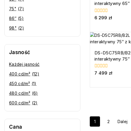
interaktywny 65″
75"
(7)
0
6 299
zł
86″
(5)
z
5
98"
(2)
Jasność
DS-D5C75RB/B2L
interaktywny 75″
Każdej jasność
0
7 499
zł
400 cd/m²
(12)
z
5
450 cd/m²
(1)
480 cd/m²
(6)
600 cd/m²
(2)
1
2
Dalej
Cana