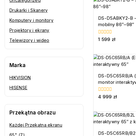
Uncategorized
Drukarki i Skanery
DS-D5ABKY2-B –
Komputery i monitory
mobilny 86″–98″
Projektory i ekrany
0
1 599
zł
Telewizory i wideo
z
5
Marka
DS-D5C65RB/A (
HIKVISION
monitor interakt
HISENSE
0
4 999
zł
z
5
Przekątna obrazu
Każdej Przekątna ekranu
DS-D5C65RB/B2L
65"
(7)