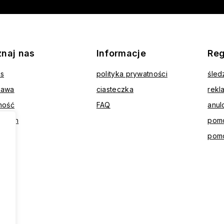
znaj nas
Informacje
Reg
as
polityka prywatności
śled
tawa
ciasteczka
rekl
ność
FAQ
anul
ulamin
pomo
akt
pom