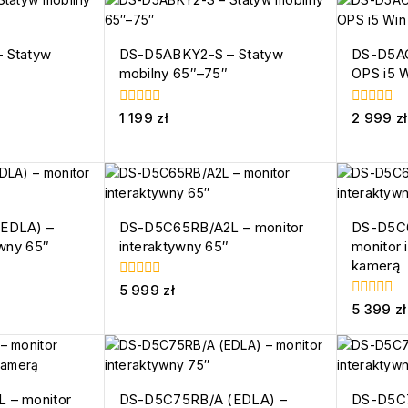
 Statyw
DS-D5ABKY2-S – Statyw
DS-D5AC
mobilny 65″–75″
OPS i5 Wi
0
0
1 199
zł
2 999
zł
z
z
5
5
EDLA) –
DS-D5C65RB/A2L – monitor
DS-D5C6
ywny 65″
interaktywny 65″
monitor 
kamerą
0
5 999
zł
z
0
5 399
zł
5
z
5
 – monitor
DS-D5C75RB/A (EDLA) –
DS-D5C7