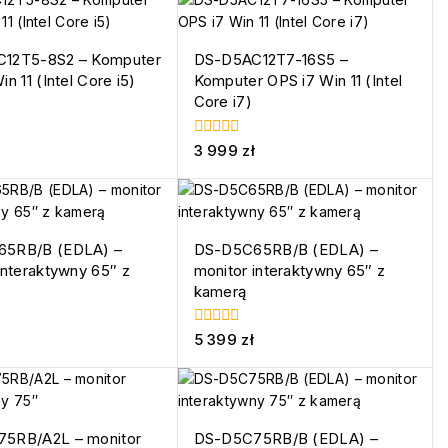
12T5-8S2 – Komputer
DS-D5AC12T7-16S5 –
n 11 (Intel Core i5)
Komputer OPS i7 Win 11 (Intel
Core i7)
0
3 999
zł
z
5
5RB/B (EDLA) –
DS-D5C65RB/B (EDLA) –
interaktywny 65″ z
monitor interaktywny 65″ z
kamerą
0
5 399
zł
z
5
5RB/A2L – monitor
DS-D5C75RB/B (EDLA) –