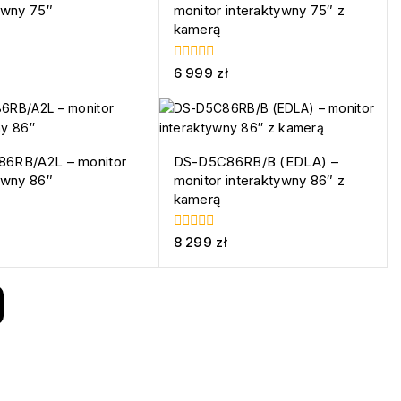
ywny 75″
monitor interaktywny 75″ z
kamerą
0
6 999
zł
z
5
6RB/A2L – monitor
DS-D5C86RB/B (EDLA) –
ywny 86″
monitor interaktywny 86″ z
kamerą
0
8 299
zł
z
5