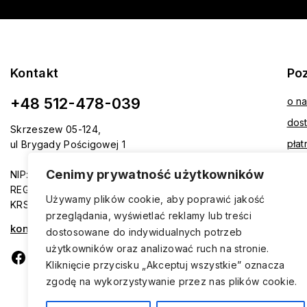
Kontakt
Po
+48 512-478-039
o n
dos
Skrzeszew 05-124,
płat
ul Brygady Pościgowej 1
reg
Cenimy prywatność użytkowników
NIP: 5361968406
kont
REGON: 524280821
Używamy plików cookie, aby poprawić jakość
KRS: 0001015716
przeglądania, wyświetlać reklamy lub treści
kontakt@avmax.pl
dostosowane do indywidualnych potrzeb
użytkowników oraz analizować ruch na stronie.
Kliknięcie przycisku „Akceptuj wszystkie” oznacza
zgodę na wykorzystywanie przez nas plików cookie.