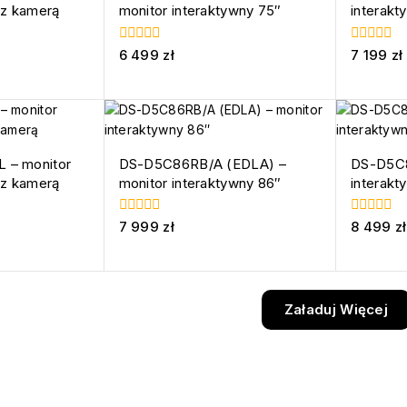
 z kamerą
monitor interaktywny 75″
interakt
0
0
6 499
zł
7 199
zł
z
z
5
5
 – monitor
DS-D5C86RB/A (EDLA) –
DS-D5C8
 z kamerą
monitor interaktywny 86″
interakt
0
0
7 999
zł
8 499
zł
z
z
5
5
Załaduj Więcej