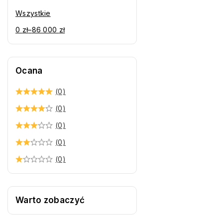
Wszystkie
0
zł
–
86 000
zł
Ocana
(0)
(0)
(0)
(0)
(0)
Warto zobaczyć