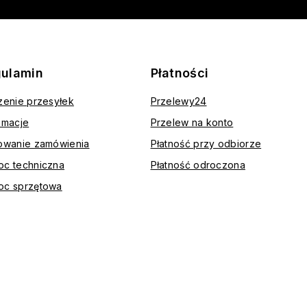
ulamin
Płatności
zenie przesyłek
Przelewy24
amacje
Przelew na konto
owanie zamówienia
Płatność przy odbiorze
c techniczna
Płatność odroczona
oc sprzętowa